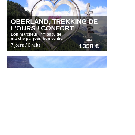
OBERLAND, TREKKING DE
L’OURS / CONFORT
Bon marcheur / *** 5h30 de
marche par jour, bon sentier
prix
7 jours / 6 nuits
1358 €
AUTOUR DES MUVERANS,
ALPES VAUDOISES
Moyen / ** 5h de marche par jour,
bon sentier
prix
6 jours / 5 nuits
799 €
English
Spanish