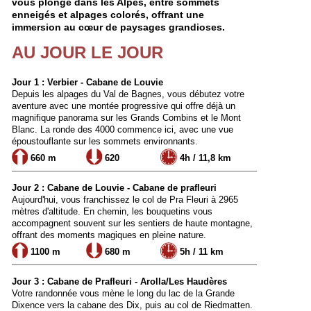
vous plonge dans les Alpes, entre sommets
enneigés et alpages colorés, offrant une
immersion au cœur de paysages grandioses.
AU JOUR LE JOUR
Jour 1 : Verbier - Cabane de Louvie
Depuis les alpages du Val de Bagnes, vous débutez votre
aventure avec une montée progressive qui offre déjà un
magnifique panorama sur les Grands Combins et le Mont
Blanc. La ronde des 4000 commence ici, avec une vue
époustouflante sur les sommets environnants.
660 m
620
4h / 11,8 km
Jour 2 : Cabane de Louvie - Cabane de prafleuri
Aujourd'hui, vous franchissez le col de Pra Fleuri à 2965
mètres d'altitude. En chemin, les bouquetins vous
accompagnent souvent sur les sentiers de haute montagne,
offrant des moments magiques en pleine nature.
1100 m
680 m
5h / 11 km
Jour 3 : Cabane de Prafleuri - Arolla/Les Haudères
Votre randonnée vous mène le long du lac de la Grande
Dixence vers la cabane des Dix, puis au col de Riedmatten.