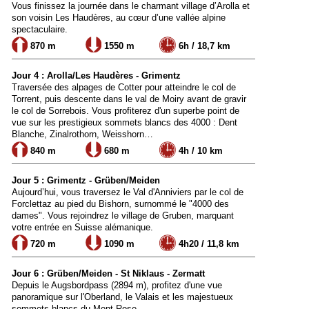
Vous finissez la journée dans le charmant village d’Arolla et
son voisin Les Haudères, au cœur d’une vallée alpine
spectaculaire.
870 m
1550 m
6h / 18,7 km
Jour 4 : Arolla/Les Haudères - Grimentz
Traversée des alpages de Cotter pour atteindre le col de
Torrent, puis descente dans le val de Moiry avant de gravir
le col de Sorrebois. Vous profiterez d'un superbe point de
vue sur les prestigieux sommets blancs des 4000 : Dent
Blanche, Zinalrothorn, Weisshorn…
840 m
680 m
4h / 10 km
Jour 5 : Grimentz - Grüben/Meiden
Aujourd’hui, vous traversez le Val d'Anniviers par le col de
Forclettaz au pied du Bishorn, surnommé le "4000 des
dames". Vous rejoindrez le village de Gruben, marquant
votre entrée en Suisse alémanique.
720 m
1090 m
4h20 / 11,8 km
Jour 6 : Grüben/Meiden - St Niklaus - Zermatt
Depuis le Augsbordpass (2894 m), profitez d'une vue
panoramique sur l'Oberland, le Valais et les majestueux
sommets blancs du Mont Rose.