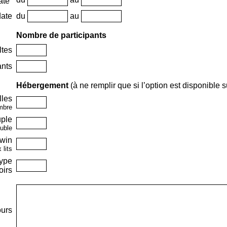
ate
date
du
au
Nombre de participants
ltes
ants
Hébergement
(à ne remplir que si l’option est disponible s
lles
mbre
ple
ouble
win
lits
type
oirs
ours