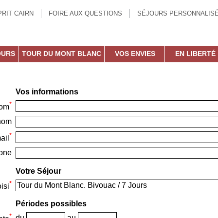
RIT CAIRN
FOIRE AUX QUESTIONS
SÉJOURS PERSONNALIS
OURS
TOUR DU MONT BLANC
VOS ENVIES
EN LIBERTÉ
Vos informations
*
om
nom
*
ail
one
Votre Séjour
*
isi
Périodes possibles
*
du
au